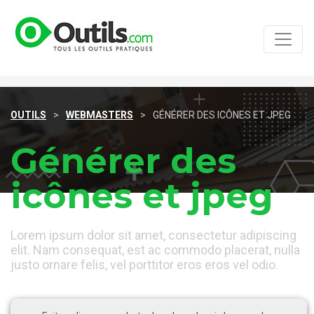
OUTILS
>
WEBMASTERS
>
GÉNÉRER DES ICÔNES ET JPEG
Générer des
icônes et jpeg
Lorem ipsum dolor sit amet, consectetur adipiscing
elit. Nam consequat, est ac commodo placerat, nulla
justo ornare felis, vel porttitor eros eros vel odio.